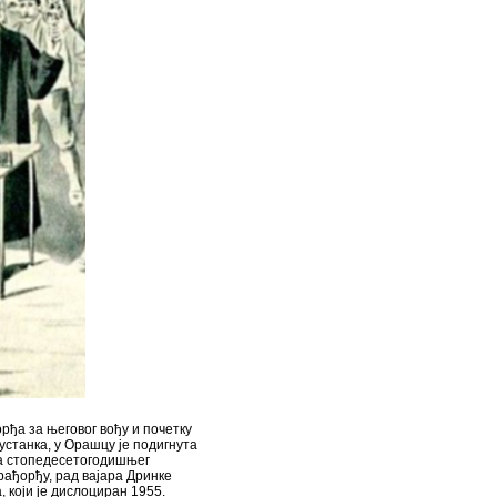
орђа за његовог вођу и почетку
устанка, у Орашцу је подигнута
ња стопедесетогодишњег
арађорђу, рад вајара Дринке
 који је дислоциран 1955.