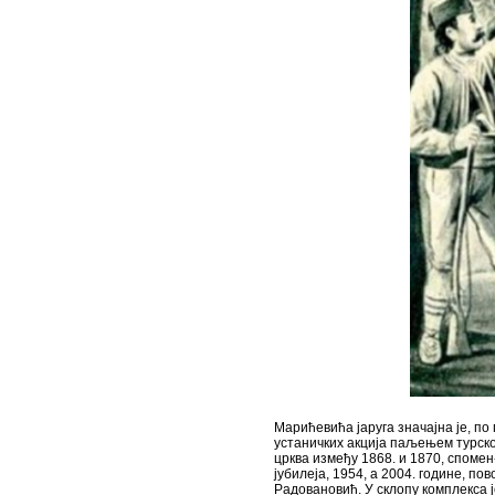
Марићевића јаруга значајна је, по
устаничких акција паљењем турског
црква између 1868. и 1870, споме
јубилеја, 1954, а 2004. године, п
Радовановић. У склопу комплекса ј