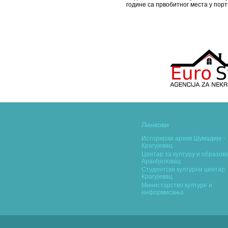
године са првобитног места у порт
Линкови
Историјски архив Шумадије -
Крагујевац
Центар за културу и образо
Аранђеловац
Студентски културни центар
Крагујевац
Министарство културе и
информисања