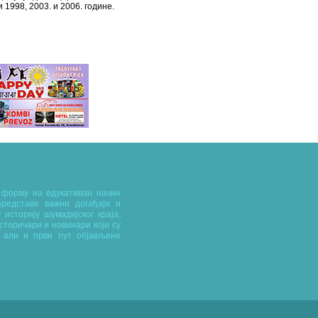
1998, 2003. и 2006. године.
у форму на едукативан начин
редставе важни догађаји и
 историју шумадијског краја.
сторичари и новинари који су
 али и први пут објављене