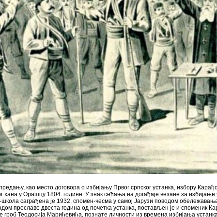
 предању, као место договора о избијању Првог српског устанка, избору Карађ
 хана у Орашцу 1804. године. У знак сећања на догађаје везане за избијање 
н-школа саграђена је 1932, спомен-чесма у самој Јарузи поводом обележава
оводом прославе двеста година од почетка устанка, постављен је и споменик К
е гроб Теодосија Марићевића, познате личности из времена избијања устанка,