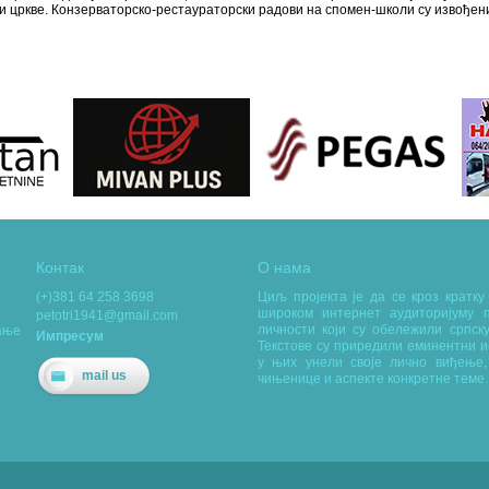
и цркве. Конзерваторско-рестаураторски радови на спомен-школи су извођени 
Контак
О нама
(+)381 64 258 3698
Циљ пројекта је да се кроз кратк
широком интернет аудиторијуму п
petotri1941@gmail.com
личности који су обележили српску
вање
Импресум
Текстове су приредили еминентни и
у њих унели своје лично виђење,
mail us
чињенице и аспекте конкретне теме.
© 2021. OpenTag