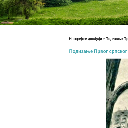
Историјски догађаји
> Подизање Прв
Подизање Првог српског