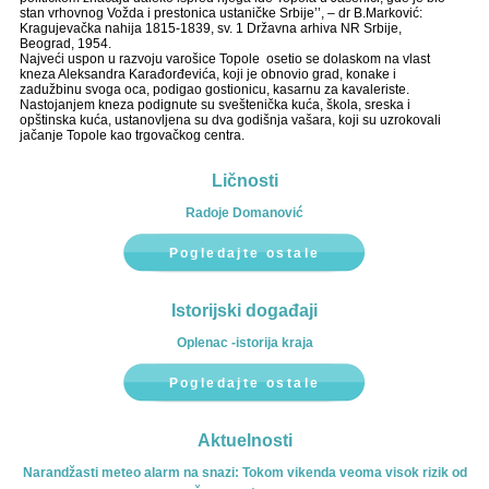
stan vrhovnog Vožda i prestonica ustaničke Srbije’’, – dr B.Marković:
Kragujevačka nahija 1815-1839, sv. 1 Državna arhiva NR Srbije,
Beograd, 1954.
Najveći uspon u razvoju varošice Topole osetio se dolaskom na vlast
kneza Aleksandra Karađorđevića, koji je obnovio grad, konake i
zadužbinu svoga oca, podigao gostionicu, kasarnu za kavaleriste.
Nastojanjem kneza podignute su sveštenička kuća, škola, sreska i
opštinska kuća, ustanovljena su dva godišnja vašara, koji su uzrokovali
jačanje Topole kao trgovačkog centra.
Ličnosti
Radoje Domanović
Pogledajte ostale
Istorijski događaji
Oplenac -istorija kraja
Pogledajte ostale
Aktuelnosti
Narandžasti meteo alarm na snazi: Tokom vikenda veoma visok rizik od