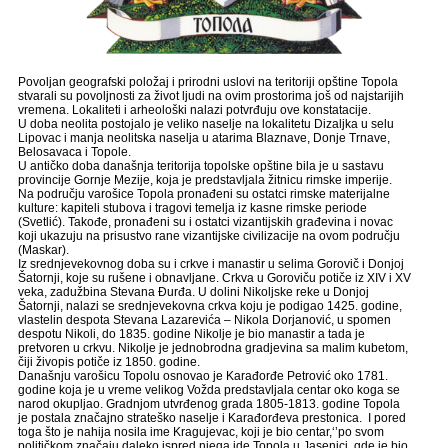
Povoljan geografski položaj i prirodni uslovi na teritoriji opštine Topola
stvarali su povoljnosti za život ljudi na ovim prostorima još od najstarijih
vremena. Lokaliteti i arheološki nalazi potvrđuju ove konstatacije.
U doba neolita postojalo je veliko naselje na lokalitetu Dizaljka u selu
Lipovac i manja neolitska naselja u atarima Blaznave, Donje Trnave,
Belosavaca i Topole.
U antičko doba današnja teritorija topolske opštine bila je u sastavu
provincije Gornje Mezije, koja je predstavljala žitnicu rimske imperije.
Na području varošice Topola pronađeni su ostatci rimske materijalne
kulture: kapiteli stubova i tragovi temelja iz kasne rimske periode
(Svetlić). Takođe, pronađeni su i ostatci vizantijskih građevina i novac
koji ukazuju na prisustvo rane vizantijske civilizacije na ovom području
(Maskar).
Iz srednjevekovnog doba su i crkve i manastir u selima Gorovič i Donjoj
Šatornji, koje su rušene i obnavljane. Crkva u Goroviču potiče iz XIV i XV
veka, zadužbina Stevana Đurđa. U dolini Nikoljske reke u Donjoj
Šatornji, nalazi se srednjevekovna crkva koju je podigao 1425. godine,
vlastelin despota Stevana Lazarevića – Nikola Dorjanović, u spomen
despotu Nikoli, do 1835. godine Nikolje je bio manastir a tada je
pretvoren u crkvu. Nikolje je jednobrodna gradjevina sa malim kubetom,
čiji živopis potiče iz 1850. godine.
Današnju varošicu Topolu osnovao je Karađorđe Petrović oko 1781.
godine koja je u vreme velikog Vožda predstavljala centar oko koga se
narod okupljao. Gradnjom utvrđenog grada 1805-1813. godine Topola
je postala značajno strateško naselje i Karađorđeva prestonica. I pored
toga što je nahija nosila ime Kragujevac, koji je bio centar,‘’po svom
političkom značaju daleko ispred njega ide Topola u Jasenici, gde je bio