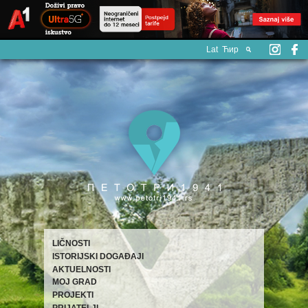
Lat
Ћир
LIČNOSTI
ISTORIJSKI DOGAĐAJI
AKTUELNOSTI
MOJ GRAD
PROJEKTI
PRIJATELJI